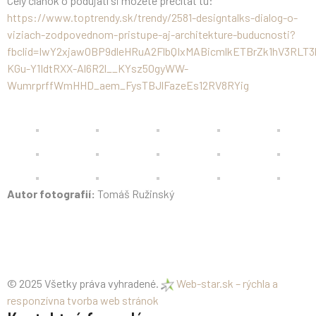
Celý článok o podujatí si môžete prečítať tu:
https://www.toptrendy.sk/trendy/2581-designtalks-dialog-o-
viziach-zodpovednom-pristupe-aj-architekture-buducnosti?
fbclid=IwY2xjawOBP9dleHRuA2FlbQIxMABicmlkETBrZk1hV3R
KGu-Y1IdtRXX-Al6R2l__KYsz5OgyWW-
WumrprffWmHHD_aem_FysTBJlFazeEs12RV8RYig
Autor fotografií:
Tomáš Ružinský
© 2025 Všetky práva vyhradené.
Web-star.sk – rýchla a
responzívna tvorba web stránok