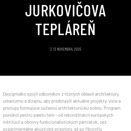
JURKOVIČOVA
TEPLÁREŇ
13 NOVEMBRA, 2025
Designtalks spojil odborníkov z rôznych oblastí architektúry,
urbanizmu a dizajnu, aby predstavili aktuálne projekty, vízie a
prístupy formujúce súčasnú architektonickú scénu. Program
ponúkol pestrú paletu tém – od rekonštrukcií európskych
inštitúcií a obnovy funkcionalistických pamiatok, cez
experimentálne akustické priestory, až po filozofiu