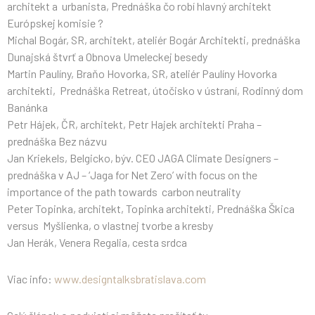
architekt a urbanista, Prednáška čo robí hlavný architekt
Európskej komisie ?
Michal Bogár, SR, architekt, ateliér Bogár Architekti, prednáška
Dunajská štvrť a Obnova Umeleckej besedy
Martin Paulíny, Braňo Hovorka, SR, ateliér Paulíny Hovorka
architekti, Prednáška Retreat, útočisko v ústraní, Rodinný dom
Banánka
Petr Hájek, ČR, architekt, Petr Hajek architekti Praha –
prednáška Bez názvu
Jan Kriekels, Belgicko, býv. CEO JAGA Climate Designers –
prednáška v AJ – ‘Jaga for Net Zero’ with focus on the
importance of the path towards carbon neutrality
Peter Topinka, architekt, Topinka architekti, Prednáška Škica
versus Myšlienka, o vlastnej tvorbe a kresby
Jan Herák, Venera Regalia, cesta srdca
Viac info:
www.designtalksbratislava.com