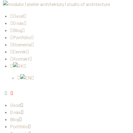
Úvod
O nás
Blog
Portfólio
Ocenenia
Cenník
Kontakt
Úvod
O nás
Blog
Portfólio