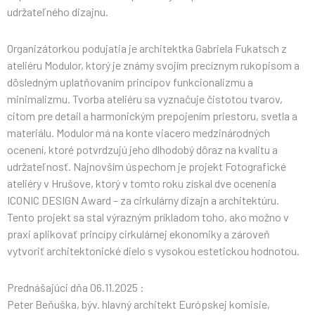
udržateľného dizajnu.
Organizátorkou podujatia je architektka Gabriela Fukatsch z
ateliéru Modulor, ktorý je známy svojím precíznym rukopisom a
dôsledným uplatňovaním princípov funkcionalizmu a
minimalizmu. Tvorba ateliéru sa vyznačuje čistotou tvarov,
citom pre detail a harmonickým prepojením priestoru, svetla a
materiálu. Modulor má na konte viacero medzinárodných
ocenení, ktoré potvrdzujú jeho dlhodobý dôraz na kvalitu a
udržateľnosť. Najnovším úspechom je projekt Fotografické
ateliéry v Hrušove, ktorý v tomto roku získal dve ocenenia
ICONIC DESIGN Award – za cirkulárny dizajn a architektúru.
Tento projekt sa stal výrazným príkladom toho, ako možno v
praxi aplikovať princípy cirkulárnej ekonomiky a zároveň
vytvoriť architektonické dielo s vysokou estetickou hodnotou.
Prednášajúci dňa 06.11.2025 :
Peter Beňuška, býv. hlavný architekt Európskej komisie,